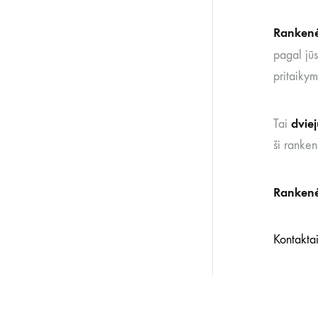
Ranken
pagal jū
pritaikym
dvie
Tai
ši ranke
Ranken
Kontakta