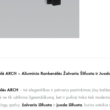
lė ARCH – Aliuminio Rankenėlės Žalvario Šlifuota ir Juoda
ėlės ARCH
– tai elegantiškas ir patvarus pasirinkimas jūsų bal
 ne tik užtikrina ilgaamžiškumą, bet ir puikiai tinka tiek moderniam,
žalvario šlifuota
juoda šlifuota
ilingų spalvų:
ir
, kurios suteikia 