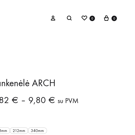
Įsiminti produktai
Krepšelis
Sign in
0
0
Search
ankenėlė ARCH
Price
,82
€
–
9,80
€
su PVM
range:
3,82 €
8mm
212mm
340mm