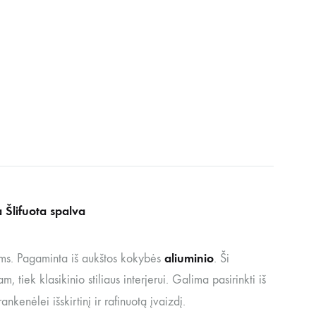
 Šlifuota spalva
aliuminio
dams. Pagaminta iš aukštos kokybės
. Ši
 tiek klasikinio stiliaus interjerui. Galima pasirinkti iš
rankenėlei išskirtinį ir rafinuotą įvaizdį.