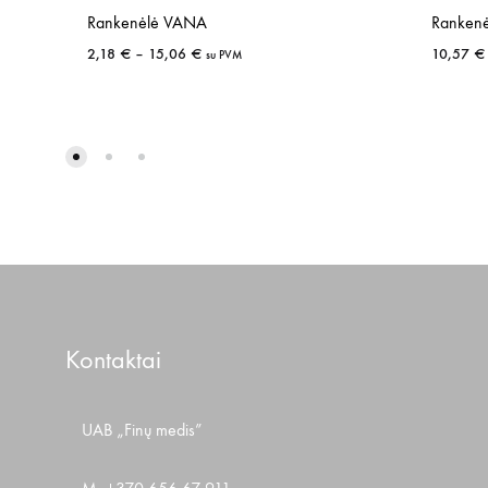
Rankenėlė VANA
Ranken
Price
2,18
€
–
15,06
€
10,57
€
su PVM
range:
2,18 €
through
15,06 €
Kontaktai
UAB „Finų medis”