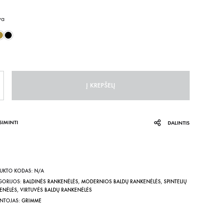
through
va
9,80 €
is
Į KREPŠELĮ
ĮSIMINTI
DALINTIS
UKTO KODAS:
N/A
GORIJOS:
BALDINĖS RANKENĖLĖS
,
MODERNIOS BALDŲ RANKENĖLĖS
,
SPINTELIŲ
ENĖLĖS
,
VIRTUVĖS BALDŲ RANKENĖLĖS
NTOJAS:
GRIMME