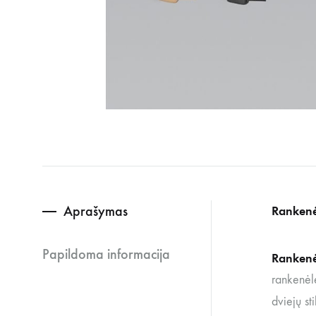
Aprašymas
Rankenė
Papildoma informacija
Ranken
rankenėlė
dviejų st