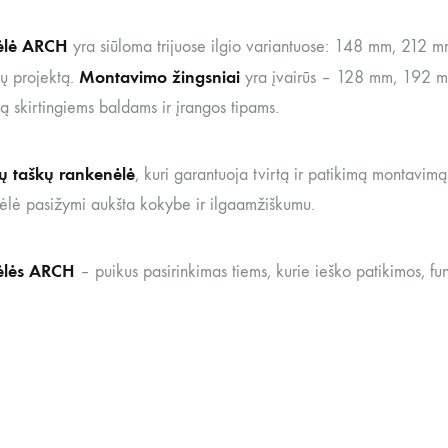
ėlė ARCH
yra siūloma trijuose ilgio variantuose: 148 mm, 212 mm
Montavimo žingsniai
sų projektą.
yra įvairūs – 128 mm, 192 mm
ą skirtingiems baldams ir įrangos tipams.
jų taškų rankenėlė
, kuri garantuoja tvirtą ir patikimą montavim
nėlė pasižymi aukšta kokybe ir ilgaamžiškumu.
ėlės ARCH
– puikus pasirinkimas tiems, kurie ieško patikimos, fun
i