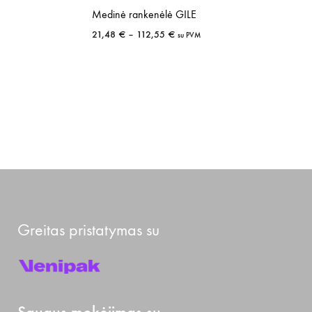
Medinė rankenėlė GILE
Price
21,48
€
–
112,55
€
su PVM
range:
21,48 €
through
112,55 €
Greitas pristatymas su