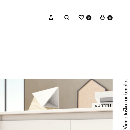
0
0
Vieno taško rankenėlės