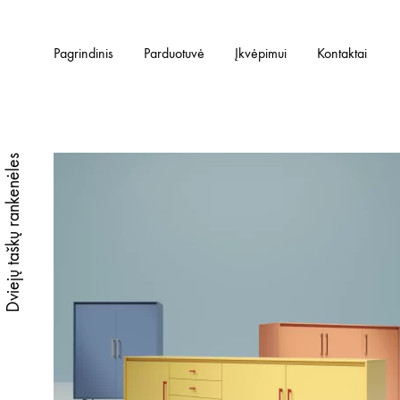
Pagrindinis
Parduotuvė
Įkvėpimui
Kontaktai
Dviejų taškų rankenėles