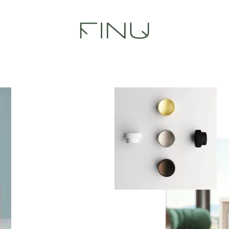
FINU
FINU
Parduotuvė
Parduotuvė